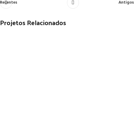
Recentes
Antigos
Projetos Relacionados
Kitchen
Suspendisse quam at vestibulum