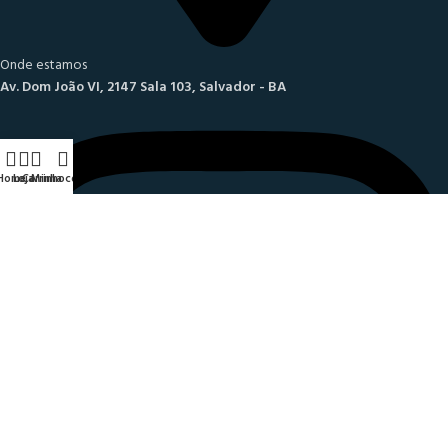
Onde estamos
Av. Dom João VI, 2147 Sala 103, Salvador - BA
Home
Loja
Carrinho
Minha conta