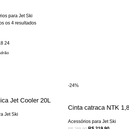
ios para Jet Ski
s os 4 resultados
18
24
-24%
ica Jet Cooler 20L
Cinta catraca NTK 1,
a Jet Ski
Acessórios para Jet Ski
R$
219,90
R$
289,90