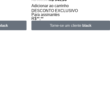
Adicionar ao carrinho
DESCONTO EXCLUSIVO
Para assinantes
R$**,**
black
Torne-se um cliente
black