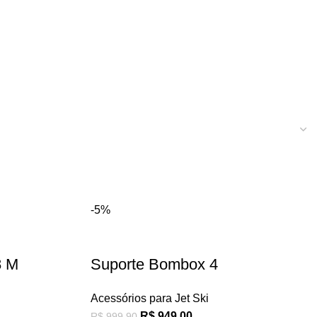
-5%
8 M
Suporte Bombox 4
Acessórios para Jet Ski
R$
949,00
R$
999,90