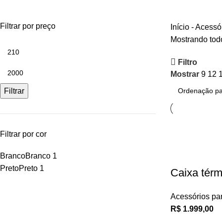
(71) 9 8149-9047
Filtrar por preço
Início
-
Acessór
Mostrando todo
Filtro
Mostrar
9
12
Filtrar
Filtrar por cor
Branco
Branco
1
Preto
Preto
1
Caixa térm
Acessórios par
R$
1.999,00