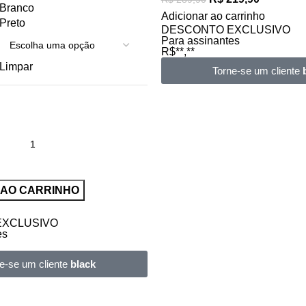
Branco
Adicionar ao carrinho
Preto
DESCONTO EXCLUSIVO
Para assinantes
R$**,**
Limpar
Torne-se um cliente
 AO CARRINHO
EXCLUSIVO
es
e-se um cliente
black