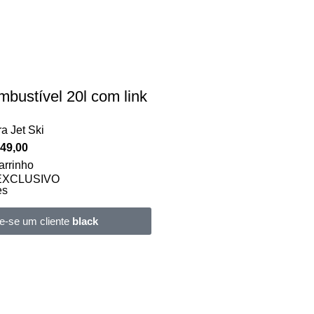
bustível 20l com link
a Jet Ski
49,00
arrinho
EXCLUSIVO
es
e-se um cliente
black