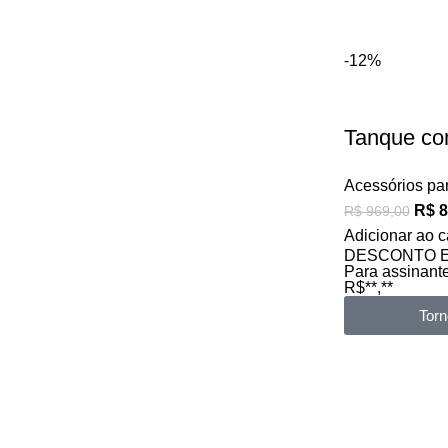
-12%
Tanque com
Acessórios par
R$
8
R$
969,00
Adicionar ao c
DESCONTO 
Para assinant
R$**,**
Torn