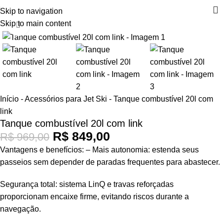
Skip to navigation
Skip to main content
Clique para ampliar
-12%
Início
-
Acessórios para Jet Ski
-
Tanque combustível 20l com
link
Tanque combustível 20l com link
R$
849,00
R$
969,00
Vantagens e benefícios: – Mais autonomia: estenda seus
passeios sem depender de paradas frequentes para abastecer.
Segurança total: sistema LinQ e travas reforçadas
proporcionam encaixe firme, evitando riscos durante a
navegação.