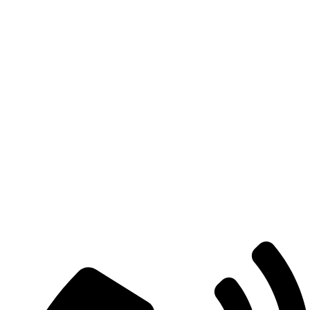
Links úteis
Sobre Nós
Contato
Minha Conta
Trocas e Devoluções
Termos de Uso
Políticas de Privacidade
Sobre Nós
Contato
Minha Conta
Trocas e Devoluções
Termos de Uso
Políticas de Privacidade
Atendimento