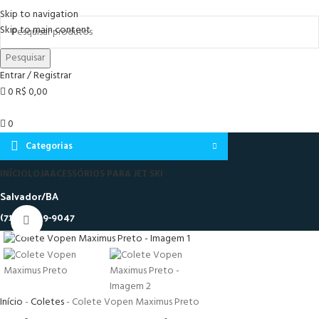
Skip to navigation
Skip to main content
Pesquisar
Entrar / Registrar
0
R$
0,00
0
Categorias
INÍCIO
LOJA
ACESSÓRIOS PARA JET SKI
Salvador/BA
(71) 9 8149-9047
Clique para ampliar
Início
-
Coletes
-
Colete Vopen Maximus Preto